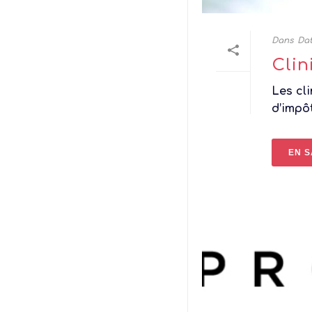
Dans
Dat
Clin
Les cl
d’impôt
EN S