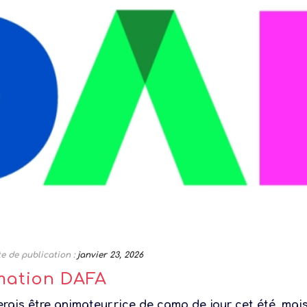
e de publication :
janvier 23, 2026
mation DAFA
rais être animateur.rice de camp de jour cet été, mais