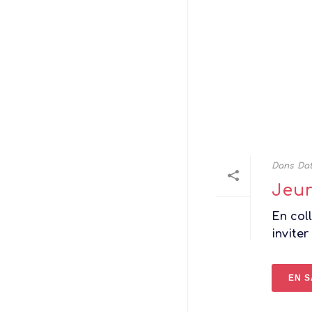
Dans
Dat
Jeun
En col
inviter
EN S