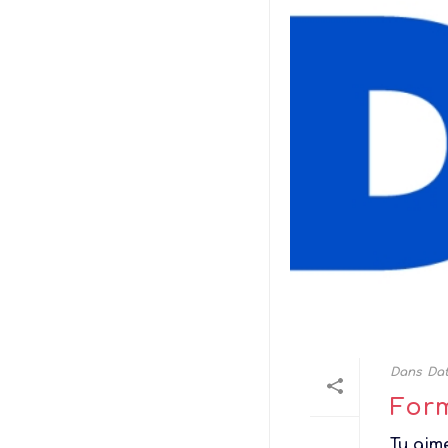
Dans
Dat
For
Tu aime